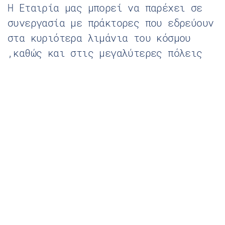
Η Εταιρία μας μπορεί να παρέχει σε
συνεργασία με πράκτορες που εδρεύουν
στα κυριότερα λιμάνια του κόσμου
,καθώς και στις μεγαλύτερες πόλεις
door to door service στους πελάτες
καλύπτοντας όλες τις διαδικασίες
μεταφοράς,συμπεριλαμβανομένης και
εκείνης της ασφαλίσεως των
εμπορευμάτων. προσφέρουμε τακτικό
service μεταφοράς ολόκληρων
containers καθώς και μικρών
τμηματικών φορτίων.
Το τμήμα θαλασσιων μεταφορων
αποτελείται από έμπειρους πωλητές οι